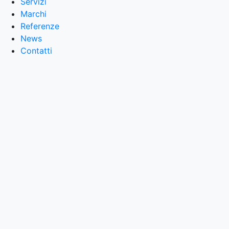
Servizi
Marchi
Referenze
News
Contatti
Ops!
Sembra che la versione di questo browser non sia
supportata.
Puoi provare con uno dei seguenti browser