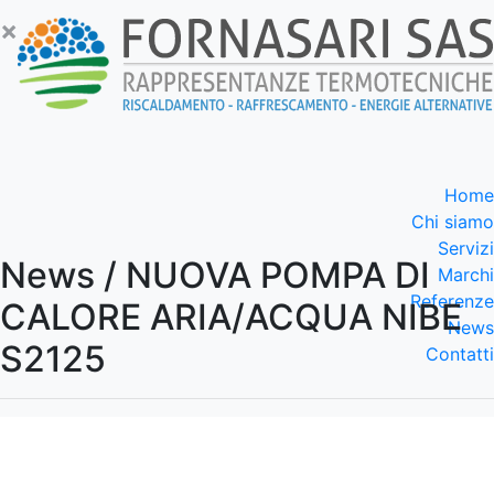
×
Home
Chi siamo
Servizi
News / NUOVA POMPA DI
Marchi
Referenze
CALORE ARIA/ACQUA NIBE
News
S2125
Contatti
Richiedi Preventivo